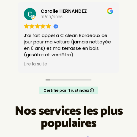
Mykael LE MEUT
24/01/2026
 ce
Ponctuel, gentil et efficace.
toyée
Merci beaucoup
Je recommande
ne
Certifié par: Trustindex
Nos services les plus
populaires