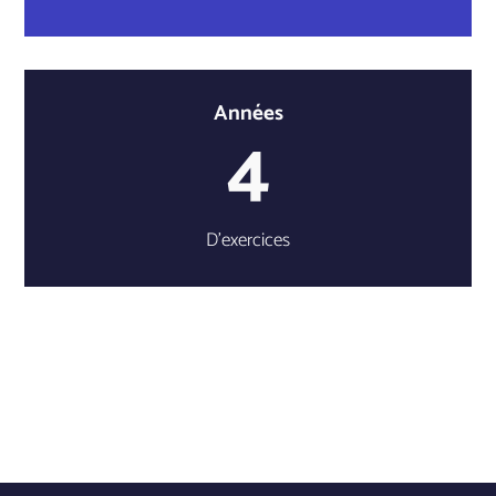
Années
4
D’exercices